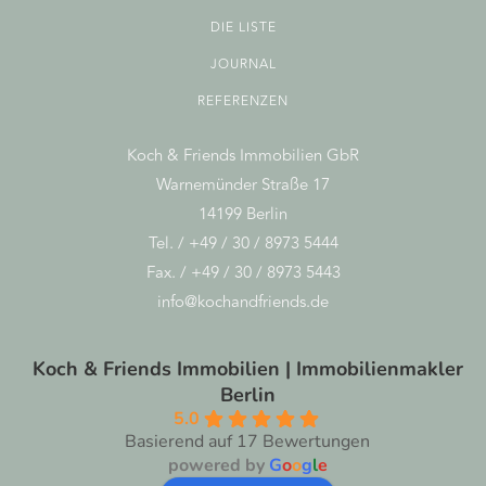
DIE LISTE
JOURNAL
REFERENZEN
Koch & Friends Immobilien GbR
Warnemünder Straße 17
14199 Berlin
Tel. / +49 / 30 / 8973 5444
Fax. / +49 / 30 / 8973 5443
info@kochandfriends.de
Koch & Friends Immobilien | Immobilienmakler
Berlin
5.0
Basierend auf 17 Bewertungen
powered by
G
o
o
g
l
e