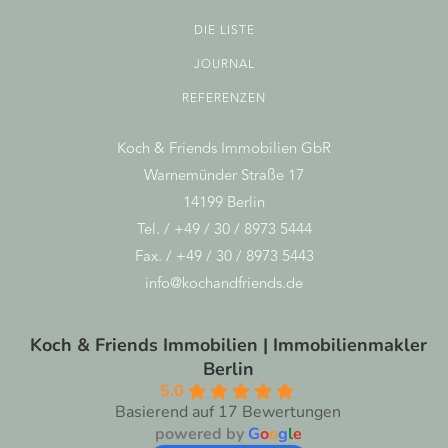
DIE LISTE
JOURNAL
REFERENZEN
Koch & Friends Immobilien GbR
Warnemünder Straße 17
14199 Berlin
Tel. / +49 / 30 / 8973 5444
Fax. / +49 / 30 / 8973 5443
info@kochandfriends.de
Koch & Friends Immobilien | Immobilienmakler
Berlin
5.0
Basierend auf 17 Bewertungen
powered by
G
o
o
g
l
e