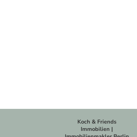
Koch & Friends
Immobilien |
Immobilienmakler Berlin