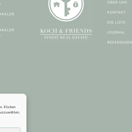
ÜBER UNS
D
KONTAKT
MAKLER
DIE LISTE
MAKLER
JOURNAL
F
REFERENZE
n. Klicken
 auszuwählen,