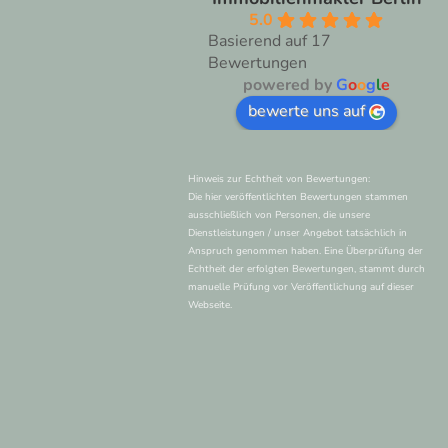
5.0
Basierend auf 17
Bewertungen
powered by
G
o
o
g
l
e
bewerte uns auf
N
Hinweis zur Echtheit von Bewertungen:
Die hier veröffentlichten Bewertungen stammen
ausschließlich von Personen, die unsere
Dienstleistungen / unser Angebot tatsächlich in
Anspruch genommen haben. Eine Überprüfung der
Echtheit der erfolgten Bewertungen, stammt durch
manuelle Prüfung vor Veröffentlichung auf dieser
Webseite.