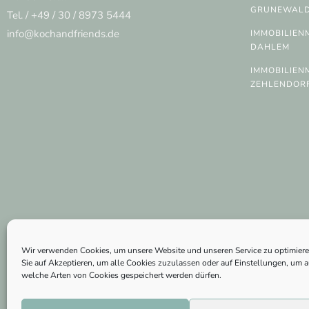
GRUNEWAL
Tel. / +49 / 30 / 8973 5444
info@kochandfriends.de
IMMOBILIEN
DAHLEM
IMMOBILIEN
ZEHLENDOR
FOLGEN SIE UNS
F
I
Wir verwenden Cookies, um unsere Website und unseren Service zu optimiere
Sie auf Akzeptieren, um alle Cookies zuzulassen oder auf Einstellungen, um
a
n
welche Arten von Cookies gespeichert werden dürfen.
c
s
© 2026 Koch & Friends
e
t