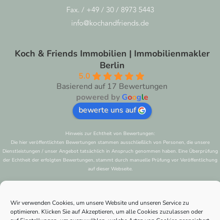
Fax. / +49 / 30 / 8973 5443
info@kochandfriends.de
Koch & Friends Immobilien | Immobilienmakler
Berlin
5.0
Basierend auf 17 Bewertungen
powered by
G
o
o
g
l
e
bewerte uns auf
Hinweis zur Echtheit von Bewertungen:
Die hier veröffentlichten Bewertungen stammen ausschließlich von Personen, die unsere
Dienstleistungen / unser Angebot tatsächlich in Anspruch genommen haben. Eine Überprüfung
der Echtheit der erfolgten Bewertungen, stammt durch manuelle Prüfung vor Veröffentlichung
auf dieser Webseite.
Wir verwenden Cookies, um unsere Website und unseren Service zu
optimieren. Klicken Sie auf Akzeptieren, um alle Cookies zuzulassen oder