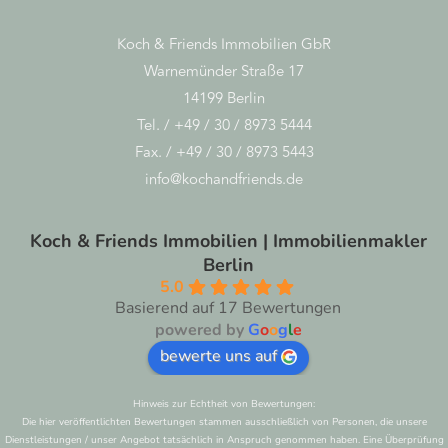
Koch & Friends Immobilien GbR
Warnemünder Straße 17
14199 Berlin
Tel. / +49 / 30 / 8973 5444
Fax. / +49 / 30 / 8973 5443
info@kochandfriends.de
Koch & Friends Immobilien | Immobilienmakler
Berlin
5.0
Basierend auf 17 Bewertungen
powered by
G
o
o
g
l
e
bewerte uns auf
Hinweis zur Echtheit von Bewertungen:
Die hier veröffentlichten Bewertungen stammen ausschließlich von Personen, die unsere
Dienstleistungen / unser Angebot tatsächlich in Anspruch genommen haben. Eine Überprüfung