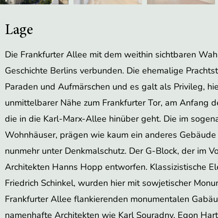
Lage
Die Frankfurter Allee mit dem weithin sichtbaren Wahr
Geschichte Berlins verbunden. Die ehemalige Prachts
Paraden und Aufmärschen und es galt als Privileg, hi
unmittelbarer Nähe zum Frankfurter Tor, am Anfang der
die in die Karl-Marx-Allee hinüber geht. Die im soge
Wohnhäuser, prägen wie kaum ein anderes Gebäude in 
nunmehr unter Denkmalschutz. Der G-Block, der im V
Architekten Hanns Hopp entworfen. Klassizistische Ele
Friedrich Schinkel, wurden hier mit sowjetischer Mon
Frankfurter Allee flankierenden monumentalen Gabä
namenhafte Architekten wie Karl Souradny, Egon Hartm