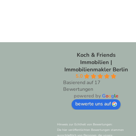
Koch & Friends
Immobilien |
Immobilienmakler Berlin
5.0
Basierend auf 17
Bewertungen
powered by
G
o
o
g
l
e
bewerte uns auf
N
Hinweis zur Echtheit von Bewertungen:
Die hier veröffentlichten Bewertungen stammen
ausschließlich von Personen, die unsere