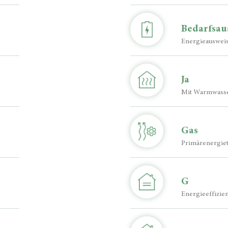
Bedarfsau
Energie­auswei
Ja
Mit Warmwass
Gas
Primärenergie
G
Energieeffizien