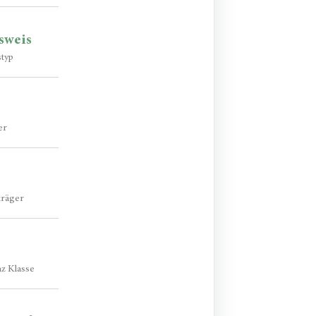
sweis
styp
er
träger
z Klasse