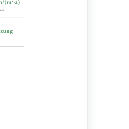
h/(m²·a)
arf
izung