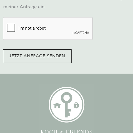
e
meiner Anfrage ein.
n
s
c
h
u
JETZT ANFRAGE SENDEN
t
z
*