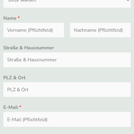
Name
*
V
N
Straße & Hausnummer
o
a
r
c
n
h
a
n
PLZ & Ort
m
a
e
m
e
E-Mail
*