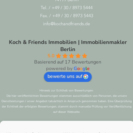
Tel. / +49 / 30 / 8973 5444
Fax. / +49 / 30 / 8973 5443
info@kochandfriends.de
Koch & Friends Immobilien | Immobilienmakler
Berlin
5.0
Basierend auf 17 Bewertungen
powered by
G
o
o
g
l
e
bewerte uns auf
Hinweis zur Echtheit von Bewertungen:
Die hier veröffentlichten Bewertungen stammen ausschließlich von Personen, die unsere
Dienstleistungen / unser Angebot tatsächlich in Anspruch genommen haben. Eine Überprüfung
der Echtheit der erfolgten Bewertungen, stammt durch manuelle Prüfung vor Veröffentlichung
auf dieser Webseite.